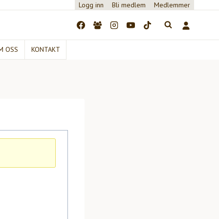
Logg inn
Bli medlem
Medlemmer
M OSS
KONTAKT