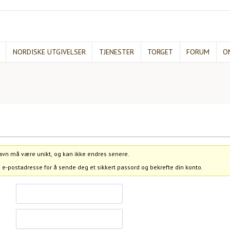
NORDISKE UTGIVELSER
TJENESTER
TORGET
FORUM
O
navn må være unikt, og kan ikke endres senere.
n e-postadresse for å sende deg et sikkert passord og bekrefte din konto.