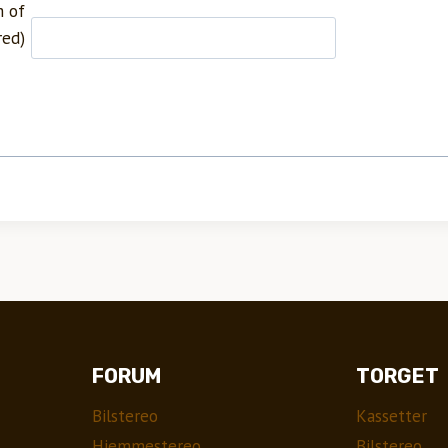
m of
red)
FORUM
TORGET
Bilstereo
Kassetter
Hjemmestereo
Bilstereo