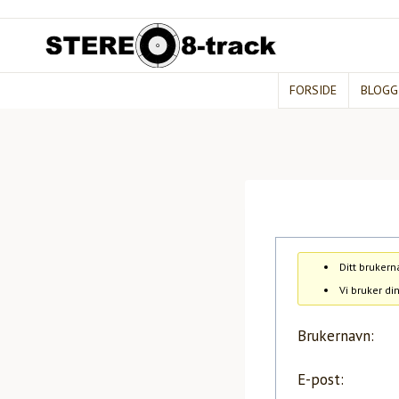
Hopp
til
innhold
FORSIDE
BLOGG
Ditt bruker
Vi bruker di
Brukernavn:
E-post: