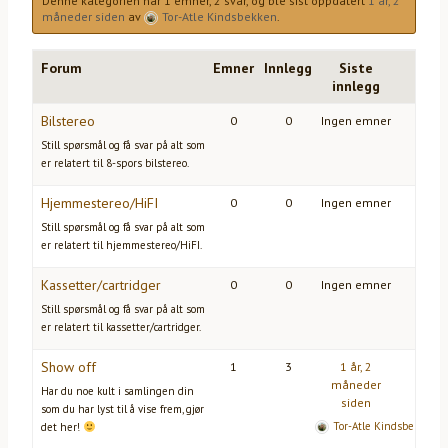
Denne kategorien har 1 emner, 2 svar, og ble sist oppdatert
1 år, 2
måneder siden
av
Tor-Atle Kindsbekken
.
Forum
Emner
Innlegg
Siste
innlegg
Bilstereo
0
0
Ingen emner
Still spørsmål og få svar på alt som
er relatert til 8-spors bilstereo.
Hjemmestereo/HiFI
0
0
Ingen emner
Still spørsmål og få svar på alt som
er relatert til hjemmestereo/HiFI.
Kassetter/cartridger
0
0
Ingen emner
Still spørsmål og få svar på alt som
er relatert til kassetter/cartridger.
Show off
1
3
1 år, 2
måneder
Har du noe kult i samlingen din
siden
som du har lyst til å vise frem, gjør
Tor-Atle Kindsbekken
det her!