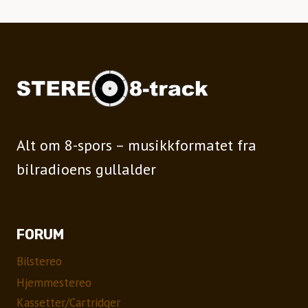
Alt om 8-spors – musikkformatet fra
bilradioens gullalder
FORUM
Bilstereo
Hjemmestereo
Kassetter/Cartridger