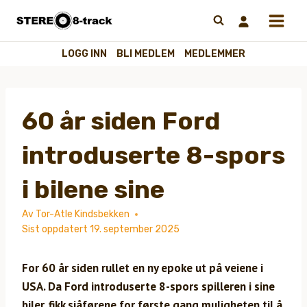
Hopp
til
innhold
LOGG INN
BLI MEDLEM
MEDLEMMER
60 år siden Ford
introduserte 8-spors
i bilene sine
Av
Tor-Atle Kindsbekken
Sist oppdatert
19. september 2025
For 60 år siden rullet en ny epoke ut på veiene i
USA. Da Ford introduserte 8-spors spilleren i sine
biler, fikk sjåførene for første gang muligheten til å