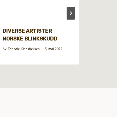
DIVERSE ARTISTER
DIVERS
NORSKE BLINKSKUDD
SVENS
Av
Tor-Atle Kindsbekken
3. mai 2025
Av
Tor-Atle