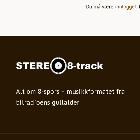
Du må være
innlogget
f
Alt om 8-spors – musikkformatet fra
bilradioens gullalder