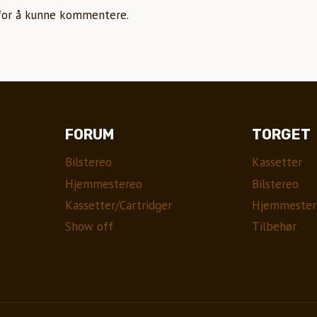
or å kunne kommentere.
FORUM
TORGET
Bilstereo
Kassetter
Hjemmestereo
Bilstereo
Kassetter/Cartridger
Hjemmester
Show off
Tilbehør