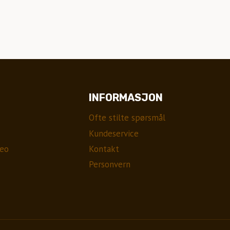
INFORMASJON
Ofte stilte spørsmål
Kundeservice
eo
Kontakt
Personvern