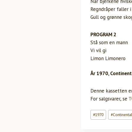
Når bjerkene hvisk
Regndråper faller i
Gull og grønne sko
PROGRAM 2
Stå som en mann
Vi vil gi
Limon Limonero
År 1970, Continent
Denne kassetten er 
For salgsvarer, se
T
Innleggstagger:
#
1970
#
Continenta