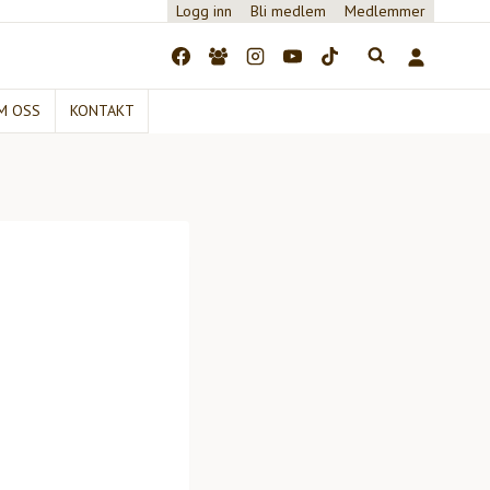
Logg inn
Bli medlem
Medlemmer
M OSS
KONTAKT