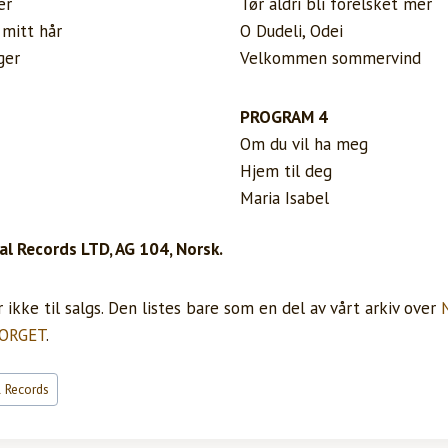
er
Tør aldri bli forelsket mer
 mitt hår
O Dudeli, Odei
ger
Velkommen sommervind
PROGRAM 4
Om du vil ha meg
Hjem til deg
Maria Isabel
al Records LTD, AG 104, Norsk.
ikke til salgs. Den listes bare som en del av vårt arkiv over
ORGET
.
l Records