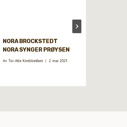
NORA BROCKSTEDT
DIVERS
NORA SYNGER PRØYSEN
SVENS
Av
Tor-Atle Kindsbekken
2. mai 2025
Av
Tor-Atle