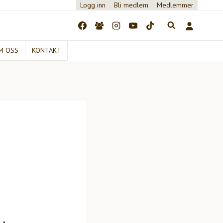
Logg inn
Bli medlem
Medlemmer
M OSS
KONTAKT