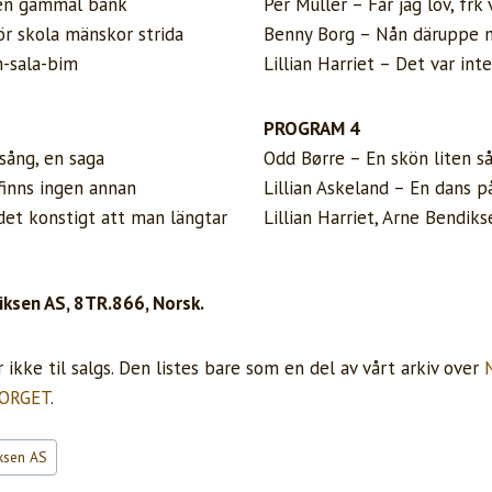
en gammal bänk
Per Müller – Får jag lov, frk 
ör skola mänskor strida
Benny Borg – Nån däruppe m
m-sala-bim
Lillian Harriet – Det var in
PROGRAM 4
sång, en saga
Odd Børre – En skön liten s
finns ingen annan
Lillian Askeland – En dans p
det konstigt att man längtar
Lillian Harriet, Arne Bendik
ksen AS, 8TR.866, Norsk.
ikke til salgs. Den listes bare som en del av vårt arkiv over
ORGET
.
ksen AS