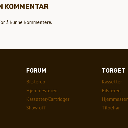
EN KOMMENTAR
or å kunne kommentere.
FORUM
TORGET
Bilstereo
Kassetter
Hjemmestereo
Bilstereo
Kassetter/Cartridger
Hjemmester
Show off
Tilbehør