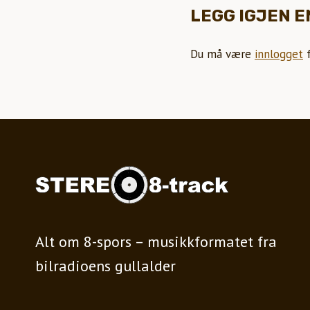
LEGG IGJEN 
Du må være
innlogget
f
Alt om 8-spors – musikkformatet fra
bilradioens gullalder