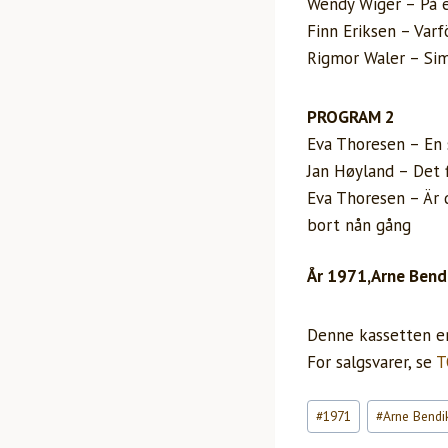
Wendy Wiger – På 
Finn Eriksen – Varf
Rigmor Waler – Si
PROGRAM 2
Eva Thoresen – En 
Jan Høyland – Det 
Eva Thoresen – Är 
bort nån gång
År 1971,Arne Bendi
Denne kassetten er 
For salgsvarer, se
T
Innleggstagger:
#
1971
#
Arne Bendi