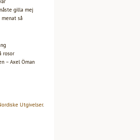
vår
åste gilla mej
te menat så
ång
å rosor
sen – Axel Öman
Nordiske Utgivelser
.