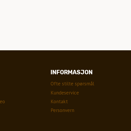
INFORMASJON
Ofte stilte spørsmål
Kundeservice
eo
Kontakt
Personvern