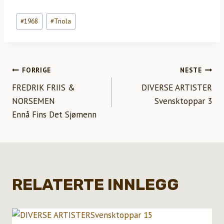
Innleggstagger:
#
1968
#
Triola
INNLEGGSNAVIGASJON
FORRIGE
NESTE
FREDRIK FRIIS &
DIVERSE ARTISTER
NORSEMEN
Svensktoppar 3
Ennå Fins Det Sjømenn
RELATERTE INNLEGG