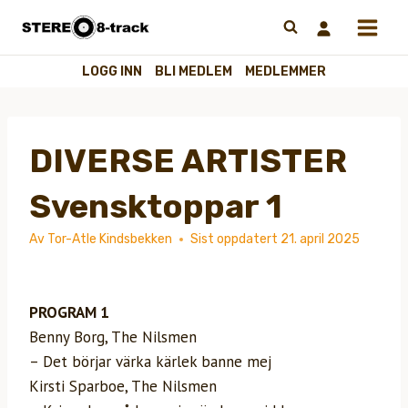
Hopp
til
innhold
LOGG INN
BLI MEDLEM
MEDLEMMER
DIVERSE ARTISTER
Svensktoppar 1
Av
Tor-Atle Kindsbekken
Sist oppdatert
21. april 2025
PROGRAM 1
Benny Borg, The Nilsmen
– Det börjar värka kärlek banne mej
Kirsti Sparboe, The Nilsmen