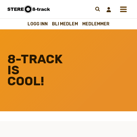
Hopp
til
innhold
LOGG INN
BLI MEDLEM
MEDLEMMER
8-TRACK
IS
COOL!