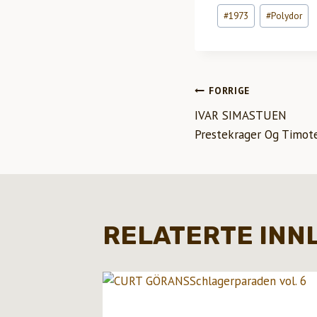
Innleggstagger:
#
1973
#
Polydor
INNLEGG
FORRIGE
IVAR SIMASTUEN
Prestekrager Og Timot
RELATERTE INN