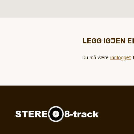
LEGG IGJEN 
Du må være
innlogget
f