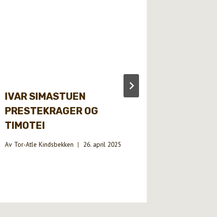
IVAR SIMASTUEN
HOOTE
PRESTEKRAGER OG
DAN AN
TIMOTEI
SÄTT
Av
Tor-Atle Kindsbekken
26. april 2025
Av
Tor-Atle