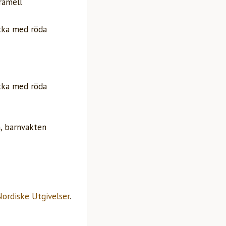
ramell
icka med röda
icka med röda
, barnvakten
Nordiske Utgivelser
.