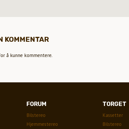
EN KOMMENTAR
or å kunne kommentere.
FORUM
TORGET
Bilstereo
Kassetter
Hjemmestereo
Bilstereo