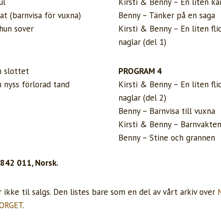
ul
Kirsti & Benny – En liten ka
at (barnvisa för vuxna)
Benny – Tänker på en saga
 hun sover
Kirsti & Benny – En liten fl
naglar (del 1)
 slottet
PROGRAM 4
 nyss förlorad tand
Kirsti & Benny – En liten fl
naglar (del 2)
Benny – Barnvisa till vuxna
Kirsti & Benny – Barnvakten
Benny – Stine och grannen
3842 011, Norsk.
ikke til salgs. Den listes bare som en del av vårt arkiv over
ORGET
.