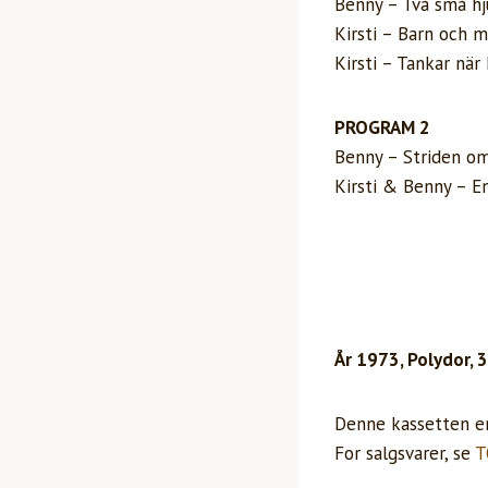
Benny – Två små hj
Kirsti – Barn och m
Kirsti – Tankar när
PROGRAM 2
Benny – Striden om
Kirsti & Benny – En
År 1973, Polydor, 
Denne kassetten er 
For salgsvarer, se
T