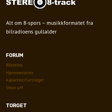
Alt om 8-spors – musikkformatet fra
bilradioens gullalder
FORUM
Bilstereo
Hjemmestereo
Kassetter/Cartridger
Show off
TORGET