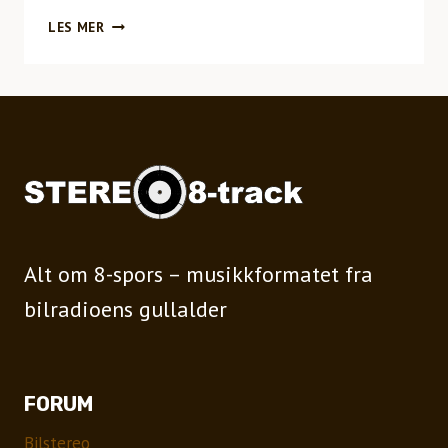
DIVERSE
LES MER
ARTISTER12
NORSKE
I
SKUDDET
Alt om 8-spors – musikkformatet fra
bilradioens gullalder
FORUM
Bilstereo