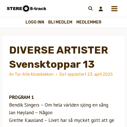
Hopp
til
innhold
LOGG INN
BLI MEDLEM
MEDLEMMER
DIVERSE ARTISTER
Svensktoppar 13
Av
Tor-Atle Kindsbekken
Sist oppdatert
23. april 2025
PROGRAM 1
Bendik Singers – Om hela världen sjöng en sång
Jan Høyland – Någon
Grethe Kausland – Livet har så mycket gott att ge