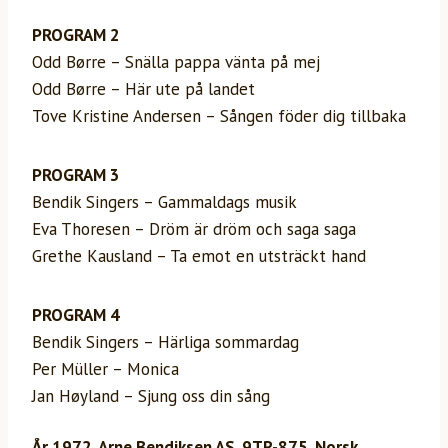
PROGRAM 2
Odd Børre – Snälla pappa vänta på mej
Odd Børre – Här ute på landet
Tove Kristine Andersen – Sången föder dig tillbaka
PROGRAM 3
Bendik Singers – Gammaldags musik
Eva Thoresen – Dröm är dröm och saga saga
Grethe Kausland – Ta emot en utsträckt hand
PROGRAM 4
Bendik Singers – Härliga sommardag
Per Müller – Monica
Jan Høyland – Sjung oss din sång
År 1972, Arne Bendiksen AS, 9TR-875, Norsk.