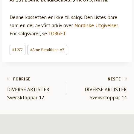
Denne kassetten er ikke til salgs. Den listes bare
som en del av vårt arkiv over
Nordiske Utgivelser
.
For salgsvarer, se
TORGET
.
Innleggstagger:
#
1972
#
Arne Bendiksen AS
INNLEGGSNAVIGASJON
FORRIGE
NESTE
DIVERSE ARTISTER
DIVERSE ARTISTER
Svensktoppar 12
Svensktoppar 14