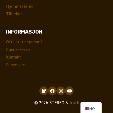
Hjemmestereo
Tilbehør
INFORMASJON
Ofte stilte spørsmål
Kundeservice
Kontakt
Personvern
EN
© 2026 STEREO 8-track
NO