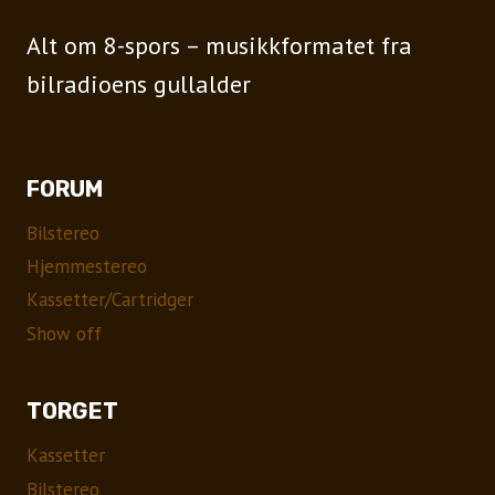
Alt om 8-spors – musikkformatet fra
bilradioens gullalder
FORUM
Bilstereo
Hjemmestereo
Kassetter/Cartridger
Show off
TORGET
Kassetter
Bilstereo