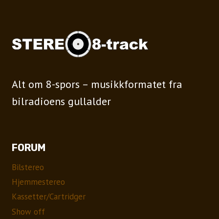
Alt om 8-spors – musikkformatet fra
bilradioens gullalder
FORUM
Bilstereo
Hjemmestereo
Kassetter/Cartridger
Show off