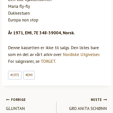
Maria fly-fly
Dukkestuen
Europa non stop
År 1971, EMI, 7E 348-39004, Norsk.
Denne kassetten er ikke til salgs. Den listes bare
som en del av vårt arkiv over
Nordiske Utgivelser
.
For salgsvarer, se
TORGET
.
Innleggstagger:
#
1971
#
EMI
INNLEGGSNAVIGASJON
FORRIGE
NESTE
GLUNTAN
GRO ANITA SCHØNN