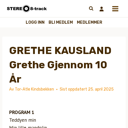
Hopp
til
innhold
LOGG INN
BLI MEDLEM
MEDLEMMER
GRETHE KAUSLAND
Grethe Gjennom 10
År
Av
Tor-Atle Kindsbekken
Sist oppdatert
25. april 2025
PROGRAM 1
Teddyen min
Min lille mandolin